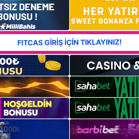
FITCAS GİRİŞ İÇİN TIKLAYINIZ!