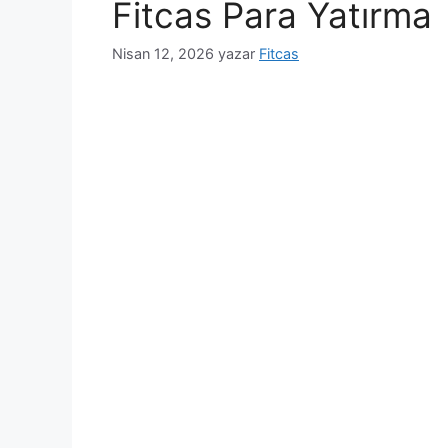
Fitcas Para Yatırma
Nisan 12, 2026
yazar
Fitcas