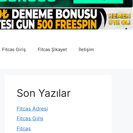
Fitcas Giriş
Fitcas Şikayet
İletişim
Son Yazılar
Fitcas Adresi
Fitcas Giriş
Fitcas