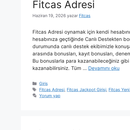
Fitcas Adresi
Haziran 19, 2026
yazar
Fitcas
Fitcas Adresi oynamak için kendi hesabını
hesabınıza geçtiğinde Canlı Destekten bonu
durumunda canlı destek ekibimizle konuşab
arasında bonusları, kayıt bonusları, dene
Bu bonuslarla para kazanabileceğiniz gib
kazanabilirsiniz. Tüm …
Devamını oku
Kategoriler
Giriş
Etiketler
Fitcas Adresi
,
Fitcas Jackpot Girişi
,
Fitcas Yeni
Yorum yap