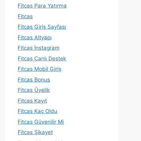
Fitcas Para Yatırma
Fitcas
Fitcas Giriş Sayfası
Fitcas Altyapı
Fitcas İnstagram
Fitcas Canlı Destek
Fitcas Mobil Giriş
Fitcas Bonus
Fitcas Üyelik
Fitcas Kayıt
Fitcas Kaç Oldu
Fitcas Güvenilir Mi
Fitcas Şikayet