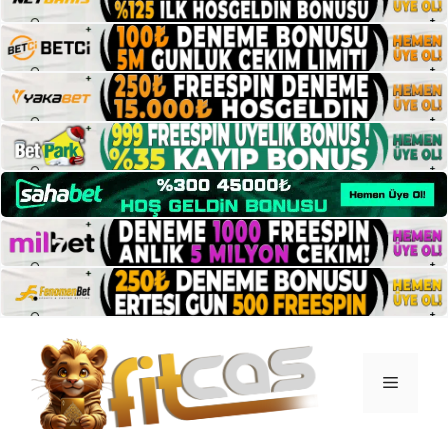
İçeriğe
atla
Menü