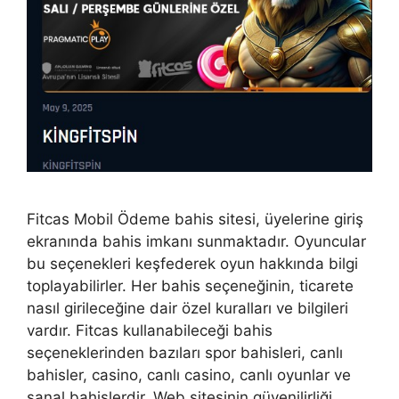
Fitcas Mobil Ödeme bahis sitesi, üyelerine giriş
ekranında bahis imkanı sunmaktadır. Oyuncular
bu seçenekleri keşfederek oyun hakkında bilgi
toplayabilirler. Her bahis seçeneğinin, ticarete
nasıl girileceğine dair özel kuralları ve bilgileri
vardır. Fitcas kullanabileceği bahis
seçeneklerinden bazıları spor bahisleri, canlı
bahisler, casino, canlı casino, canlı oyunlar ve
sanal bahislerdir. Web sitesinin güvenilirliği