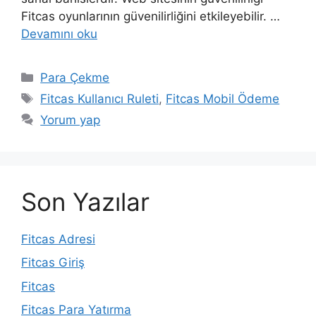
Fitcas oyunlarının güvenilirliğini etkileyebilir. …
Devamını oku
Kategoriler
Para Çekme
Etiketler
Fitcas Kullanıcı Ruleti
,
Fitcas Mobil Ödeme
Yorum yap
Son Yazılar
Fitcas Adresi
Fitcas Giriş
Fitcas
Fitcas Para Yatırma