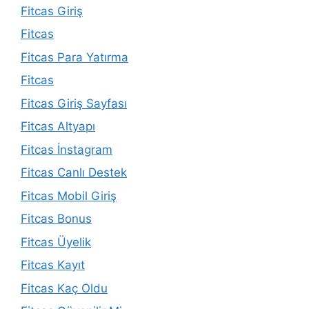
Fitcas Giriş
Fitcas
Fitcas Para Yatırma
Fitcas
Fitcas Giriş Sayfası
Fitcas Altyapı
Fitcas İnstagram
Fitcas Canlı Destek
Fitcas Mobil Giriş
Fitcas Bonus
Fitcas Üyelik
Fitcas Kayıt
Fitcas Kaç Oldu