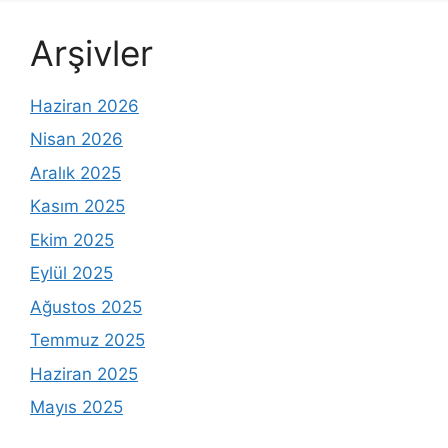
Arşivler
Haziran 2026
Nisan 2026
Aralık 2025
Kasım 2025
Ekim 2025
Eylül 2025
Ağustos 2025
Temmuz 2025
Haziran 2025
Mayıs 2025