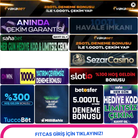
×
FITCAS GİRİŞ İÇİN TIKLAYINIZ!