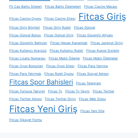
Fit Cas Bahis Siteleri
Fitcas Bahis Ödemeleri
Fitcas Casino Masası
Fitcas Giriş
Fitcas Casino Oyunu
Fitcas Casino Sitesi
Fitcas Giriş Bilgileri
Fitcas Giriş Ruleti
Fitcas Güncel
Fitcas Güncel Bonus
Fitcas Güncel Giriş
Fitcas Güvenilir Altyapı
Fitcas Güvenilir Bahisler
Fitcas Hesap Kapatmak
Fitcas Jackpot Girişi
Fitcas Kullanıcı Arayüzü
Fitcas Kullanıcı Ruleti
Fitcas Kupon Sistemi
Fitcas Lisans Numarası
Fitcas Mobil Ödeme
Fitcas Mobil Ödemeler
Fitcas Oyun Bonusları
Fitcas Oyun Sitesi
Fitcas Para Yatırma
Fitcas Para Yatırmak
Fitcas Rulet Oyunu
Fitcas Sosyal Adresi
Fitcas Spor Bahisleri
Fitcas Telegram
Fitcas Turnuva Takvimi
Fitcas Tv
Fitcas Tv Yayını
Fitcas Twitter
Fitcas Twitter Adresi
Fitcas Twitter Girişi
Fitcas Web Sitesi
Fitcas Yeni Giriş
Fitcas Yeni Site
Fitcas Şikayet Formu