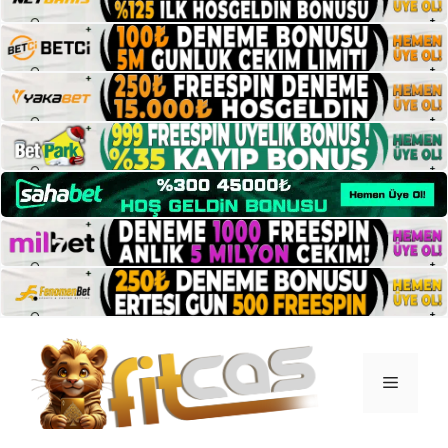
İçeriğe
atla
Menü