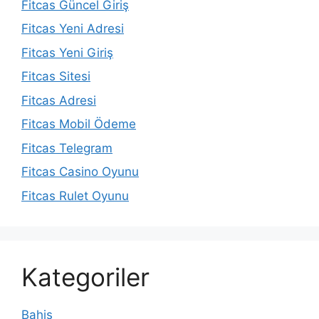
Fitcas Güncel Giriş
Fitcas Yeni Adresi
Fitcas Yeni Giriş
Fitcas Sitesi
Fitcas Adresi
Fitcas Mobil Ödeme
Fitcas Telegram
Fitcas Casino Oyunu
Fitcas Rulet Oyunu
Kategoriler
Bahis