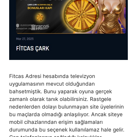
Fitcas Adresi hesabında televizyon
uygulamasının mevcut olduğundan
bahsetmiştik. Bunu yaparak oyuna gerçek
zamanlı olarak tanık olabilirsiniz. Rastgele
nedenlerden dolayı bulunmayan site üyelerinin
bu maçlarda olmadığı anlaşılıyor. Ancak siteye
mobil cihazlarından erişim sağlamaları
durumunda bu seçenek kullanılamaz hale gelir.