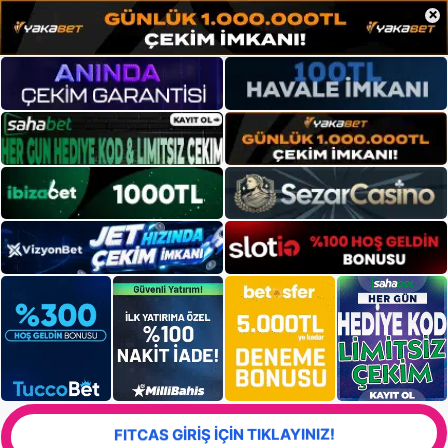
×
FITCAS GİRİŞ İÇİN TIKLAYINIZ!